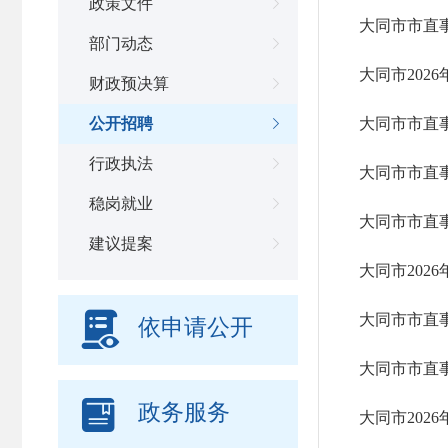
政策文件

大同市市直事
部门动态

大同市202
财政预决算

公开招聘
大同市市直

行政执法

大同市市直
稳岗就业

大同市市直
建议提案

大同市202

大同市市直
依申请公开
大同市市直

政务服务
大同市202