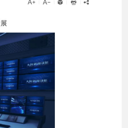





|
|
|
|
发展