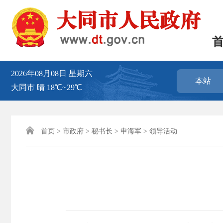
2026年08月08日
星期六
本站
大同市
晴
18℃~29℃

首页
>
市政府
>
秘书长
>
申海军
>
领导活动