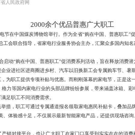
西省人民政府网
2000余个优品普惠广大职工
六届家电节在中国煤炭博物馆举行。作为全省“购在中国、普惠职工
省总工会联合指导，省家电行业服务协会主办，汇聚众多国内知名
联合启动“购在中国、普惠职工”促消费系列活动，旨在释放消费
企业进社区进商圈进乡村、汽车以旧换新工会专属购车节、暑期换
区，为职工提供专项补贴与优惠。而刚刚落幕的家电节，正是这
格力等国内家电行业的头部品牌纷纷参展，带来涵盖冰箱、彩电
可满足职工不同消费需求。
民举措，职工可通过专属通道报名领取家电惠民补贴卡，叠加品牌
精美、体验感十足，不仅展示最新智能家电产品，还提供现场咨询
了产销对接平台，也让广大职工在家门口享受到实实在在的消费