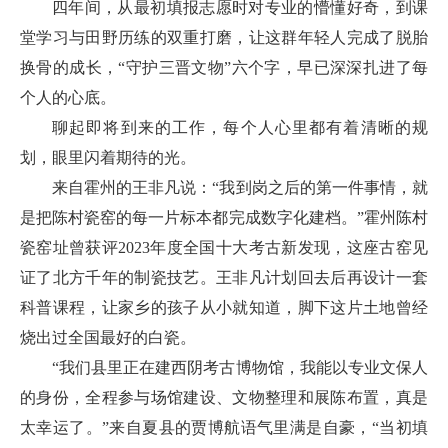
四年间，从最初填报志愿时对专业的懵懂好奇，到课
堂学习与田野历练的双重打磨，让这群年轻人完成了脱胎
换骨的成长，“守护三晋文物”六个字，早已深深扎进了每
个人的心底。
聊起即将到来的工作，每个人心里都有着清晰的规
划，眼里闪着期待的光。
来自霍州的王非凡说：“我到岗之后的第一件事情，就
是把陈村瓷窑的每一片标本都完成数字化建档。”霍州陈村
瓷窑址曾获评2023年度全国十大考古新发现，这座古窑见
证了北方千年的制瓷技艺。王非凡计划回去后再设计一套
科普课程，让家乡的孩子从小就知道，脚下这片土地曾经
烧出过全国最好的白瓷。
“我们县里正在建西阴考古博物馆，我能以专业文保人
的身份，全程参与场馆建设、文物整理和展陈布置，真是
太幸运了。”来自夏县的贾博航语气里满是自豪，“当初填