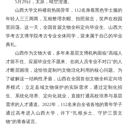
5月29日，太原，晴空澄澈。
山西大学文科楼前热闹异常，112名身着黑色学士服的
年轻人三三两两，互相整理衣帽、拍照留念，笑声在校园
里回荡。这一天，全国首届文物全科定向毕业生、山西大
学考古文博学院考古专业全体同学，迎来属于自己的毕业
典礼。
山西作为文物大省，多年来基层文博机构面临“高端人
才留不住、应届毕业生不愿来、在岗人员专业不对口”的人
才断层困境，这恰恰是制约文物活化利用的核心问题。为
了破解这一结构性矛盾，山西在全国首创文物全科定向培
养模式：立足县域文物保护的实际需求，通过定制化招
生、系统化培养、定向化就业，直接打通高校培养与基层
需求的人才通道。2022年，112名来自全省各地的青年学子
通过高考进入山西大学，许下“扎根乡土、守护三晋文
物”的青春诺言。