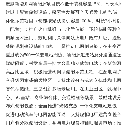
鼓励新增并网新能源项目按不低于装机容量15％、时长4小
时以上配置储能设施，探索性发展可全天候发电的光储一
体化示范项目（储能按光伏装机容量100％、时长3小时以
上配置）；推广火电机组与电化学储能、飞轮储能等联合
调频技术应用，鼓励利用关停淘汰火电厂既有厂址、送出
线路规划建设储能电站。二是推进电网侧储能，在主变严
重过载的500千伏变电站周边、新能源汇集站及外送通道送
端站附近，科学布局一批大容量独立储能电站；在新能源
高占比区域，积极推进构网型储能示范工程；在配电网扩
容升级困难或偏远地区，支持建设分布式独立储能和电网
替代型储能。三是创新多场景应用。在工业园区、数据中
心、5G基站、商业综合体、交通枢纽等场景，鼓励建设分
布式储能设施；全面推进“光储充放”一体化充电站建设，
促进电动汽车与电网智能互动；支持虚拟电厂运营商整合
用户侧分散储能资源，参与电力现货和辅助服务市场；推