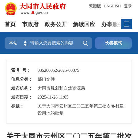
繁體版
ENGLISH
登录
首页
市政府
政务公开
解读回应
办事服务
互

本站
长者模式
索 引 号：
035200052/2025-00875
信息分类：
部门文件
发布机构：
大同市规划和自然资源局
发布日期：
2025-11-28 11:05
标题：
关于大同市云州区二〇二五年第二批次乡村建
设用地的批复
关于大同市云州区二〇二五年第二批次