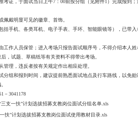
准考证，于面试当日上午7：00前按分组（见附件1）完成报到；
或佩戴明显可见的徽章、首饰。
（包括手机、各类耳机、电子手表、手环、智能眼镜等），已带入
交由工作人员保管；进入考场只报告面试顺序号，不得介绍本人姓
束后，试题、草稿纸等有关资料不得带出考场。
服从管理，违反者按有关规定作出相应处理。
面试分组和报到时间，建议提前熟悉面试地点及行车路线，以免贻
骗。
－3041178
“三支一扶”计划选拔招募支教岗位面试分组名单.xls
支一扶”计划选拔招募支教岗位面试使用教材目录.xls