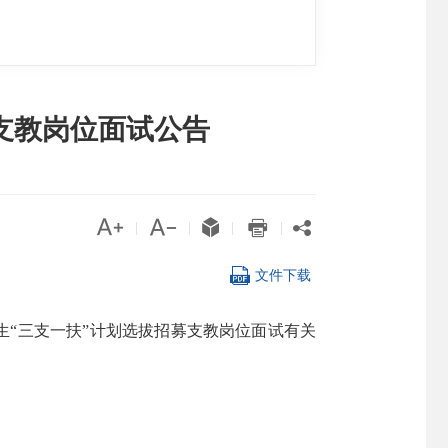
募支教岗位面试公告





|
|
|
|

文件下载
业生“三支一扶”计划选拔招募支教岗位面试有关