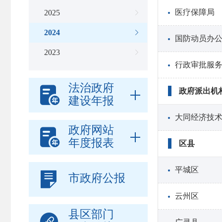
医疗保障局
2025

2024

国防动员办
2023

行政审批服
法治政府

政府派出机
建设年报
大同经济技
政府网站

年度报表
区县
平城区

市政府公报
云州区
县区部门
