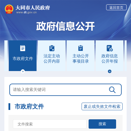
返回首页




法定主动
主动公开
政府信息
件
市政府文件
公开内容
事项目录
公开年报



市政府文件
废止或失效文件检索