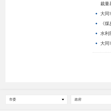
裁量
大同
《煤
水利
大同
市委
政府