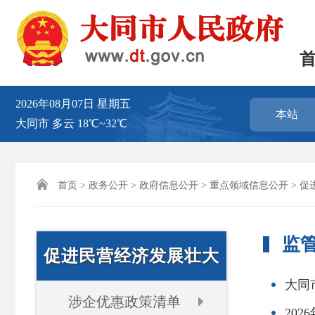
2026年08月07日
星期五
本站
大同市
多云
18℃~32℃

首页
>
政务公开
>
政府信息公开
>
重点领域信息公开
>
促
监
促进民营经济发展壮大
大同
涉企优惠政策清单
20