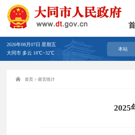
2026年08月07日
星期五
本站
大同市
多云
18℃~32℃

首页
>
留言统计
20