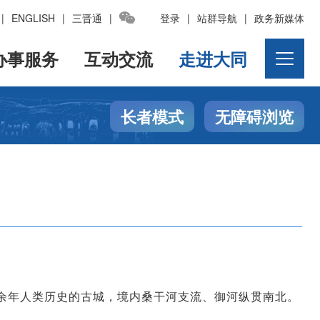

|
ENGLISH
|
三晋通
|
登录
|
站群导航
|
政务新媒体
办事服务
互动交流
走进大同
长者模式
无障碍浏览
余年人类历史的古城，境内桑干河支流、御河纵贯南北。