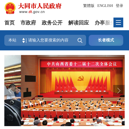
繁體版
ENGLISH
登录
首页
市政府
政务公开
解读回应
办事服务
互

本站
长者模式

