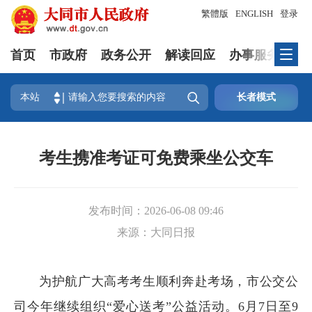
繁體版
ENGLISH
登录
首页
市政府
政务公开
解读回应
办事服务
互

本站
长者模式
考生携准考证可免费乘坐公交车
发布时间：
2026-06-08 09:46
来源：
大同日报
为护航广大高考考生顺利奔赴考场，市公交公
司今年继续组织“爱心送考”公益活动。6月7日至9