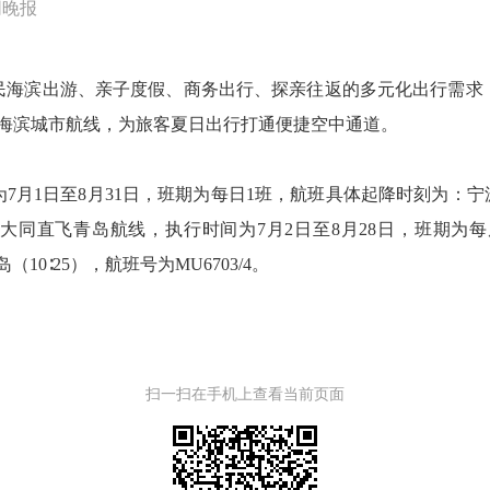
同晚报
滨出游、亲子度假、商务出行、探亲往返的多元化出行需求
门海滨城市航线，为旅客夏日出行打通便捷空中通道。
至8月31日，班期为每日1班，航班具体起降时刻为：宁波（19∶
2；新增大同直飞青岛航线，执行时间为7月2日至8月28日，班
岛（10∶25），航班号为MU6703/4。
扫一扫在手机上查看当前页面