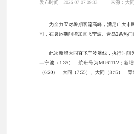
发布时间：
2026-07-07 09:33
来源：
大
为全力应对暑期客流高峰，满足广大市民海
司，在暑运期间增加直飞宁波、青岛2条热
此次新增大同直飞宁波航线，执行时间为7月1日
—宁波（1∶35），航班号为MU6111/
（6∶20）—大同（7∶55）、大同（8∶45）—青