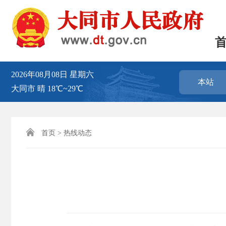
2026年08月08日
星期六
本站
大同市
晴
18℃~29℃

首页
>
热线动态