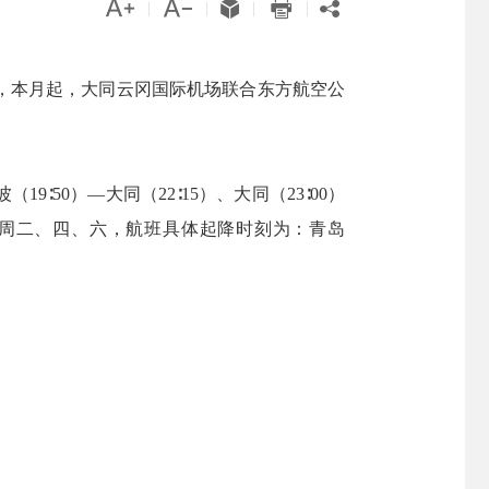





|
|
|
|
，本月起，大同云冈国际机场联合东方航空公
50）—大同（22∶15）、大同（23∶00）
期为每周二、四、六，航班具体起降时刻为：青岛