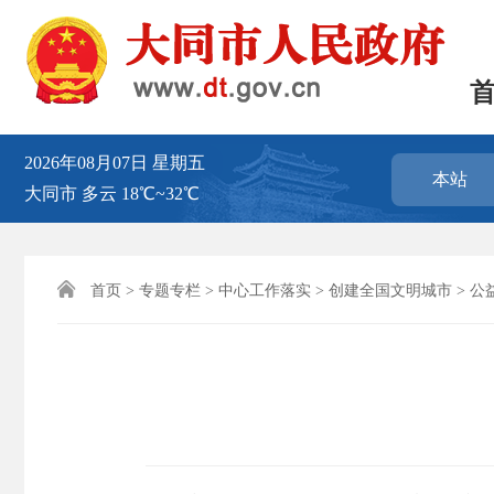
2026年08月07日
星期五
本站
大同市
多云
18℃~32℃

首页
>
专题专栏
>
中心工作落实
>
创建全国文明城市
>
公