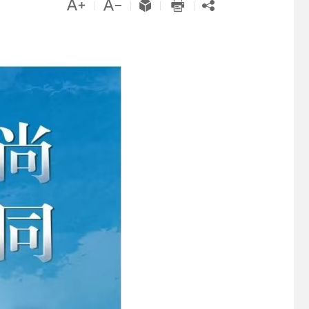





|
|
|
|