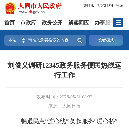
繁體版
ENGLISH
登录
首页
市政府
政务公开
解读回应
办事服务
互

本站
长者模式
刘俊义调研12345政务服务便民热线运
行工作
发布时间：
2026-05-31 08:33
来源：
大同日报
畅通民意“连心线” 架起服务“暖心桥”