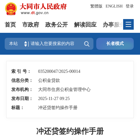
繁體版
ENGLISH
登录
首页
市政府
政务公开
解读回应
办事服务
互

本站
长者模式
索 引 号：
035200047/2025-00014
信息分类：
公积金贷款
发布机构：
大同市住房公积金管理中心
发布日期：
2025-11-27 09:25
标题：
冲还贷签约操作手册
冲还贷签约操作手册