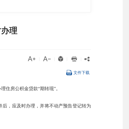
时办理





|
|
|
|

文件下载
理住房公积金贷款“期转现”。
件后，应及时办理，并将不动产预告登记转为