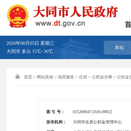
2026年08月05日
星期三
本站
大同市
多云
15℃~30℃

首页
>
网站其他
>
场景服务
>
住房
>
公积金办事
>
公积金
索 引 号：
035200047/2026-00022
发布机构：
大同市住房公积金管理中心