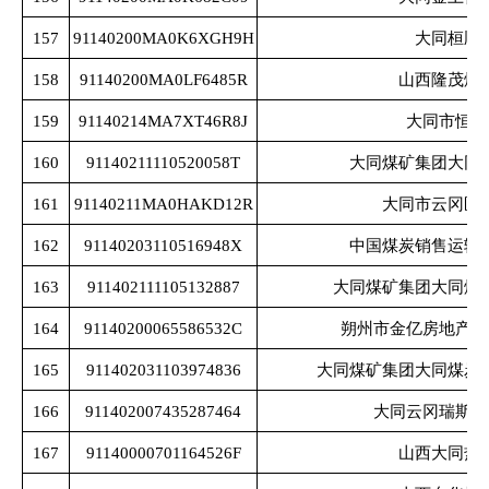
157
91140200MA0K6XGH9H
大同桓顺
158
91140200MA0LF6485R
山西隆茂煤
159
91140214MA7XT46R8J
大同市恒轩
160
91140211110520058T
大同煤矿集团大同
161
91140211MA0HAKD12R
大同市云冈区
162
91140203110516948X
中国煤炭销售运输
163
911402111105132887
大同煤矿集团大同煤
164
91140200065586532C
朔州市金亿房地产开
165
911402031103974836
大同煤矿集团大同煤炭
166
911402007435287464
大同云冈瑞斯利
167
91140000701164526F
山西大同热