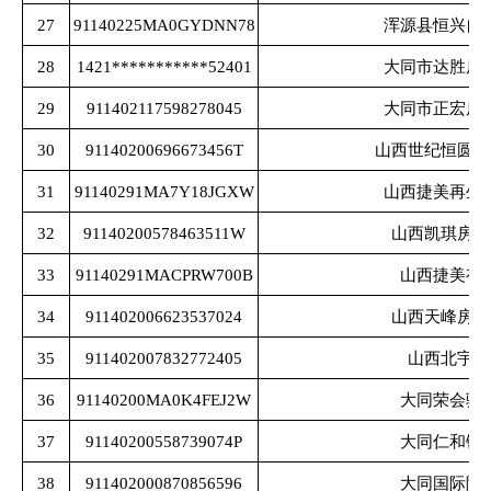
27
91140225MA0GYDNN78
浑源县恒兴自
28
1421***********52401
大同市达胜房
29
911402117598278045
大同市正宏房
30
91140200696673456T
山西世纪恒圆房
31
91140291MA7Y18JGXW
山西捷美再生
32
91140200578463511W
山西凯琪房地
33
91140291MACPRW700B
山西捷美有
34
911402006623537024
山西天峰房地
35
911402007832772405
山西北宇专
36
91140200MA0K4FEJ2W
大同荣会骐
37
91140200558739074P
大同仁和铸
38
911402000870856596
大同国际陆