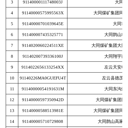
3
91140000111748003J
大同市
4
91140000575995563X
大同煤矿集团同地
5
91140000701039645E
大同市
6
911400007435325771
大同鹊山精
7
9114020060224511XE
大同煤矿集团大同
8
91140200739336100J
大同翔宇商
9
9114022656133254XX
左云天安电
10
91140226MA0GUEFU4T
左云县德茂鑫
11
91140000054191631M
大同东沟煤
12
91140000597350942D
大同煤矿集团同
13
91140000588513981E
大同煤矿集团同地
14
911400005710729808
大同鹊山高家窑