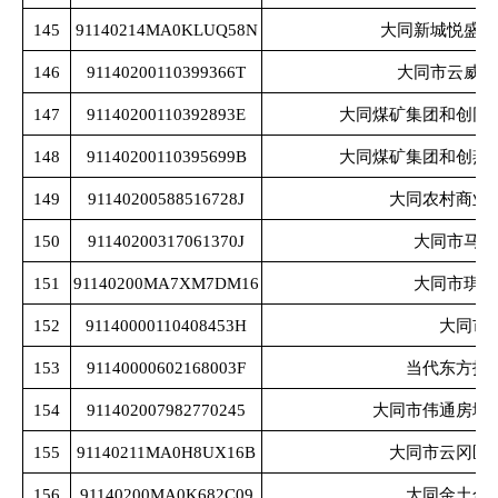
145
91140214MA0KLUQ58N
大同新城悦盛房
146
91140200110399366T
大同市云威矿
147
91140200110392893E
大同煤矿集团和创同
148
91140200110395699B
大同煤矿集团和创燕
149
91140200588516728J
大同农村商业
150
91140200317061370J
大同市马硕
151
91140200MA7XM7DM16
大同市琪达
152
91140000110408453H
大同市
153
91140000602168003F
当代东方投
154
911402007982770245
大同市伟通房地
155
91140211MA0H8UX16B
大同市云冈区
156
91140200MA0K682C09
大同金土合