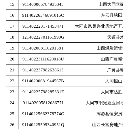
15
911400005784935345
山西大同李家窑
16
91140226346891015C
左云县铭阳新
17
911402223171453471
大同市凰巢兴业房地产开发
18
12140222701161990G
天镇县水利
19
91140200811620158T
山西煤炭运销集
20
91140223111620018U
山西广灵精华
21
911402237982638613
广灵县精华
22
91140200681944567B
大同恒山国
23
91140225798285331E
大同市达胜房
24
91140200581208677J
大同市阳光嘉业房地产
25
91140225662378774C
浑源县恒安房地
26
91140225595340951Q
山西长富房地产开