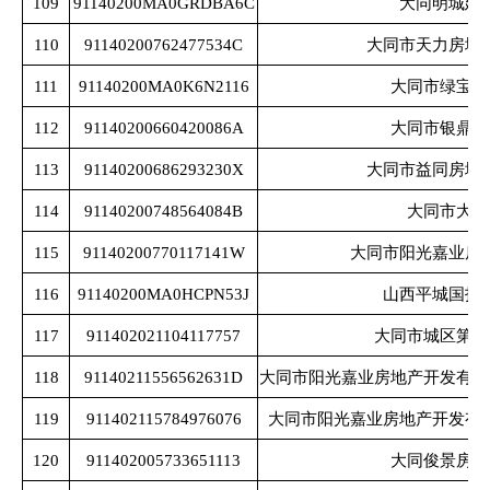
109
91140200MA0GRDBA6C
大同明城建
110
91140200762477534C
大同市天力房地
111
91140200MA0K6N2116
大同市绿宝置
112
91140200660420086A
大同市银鼎生
113
91140200686293230X
大同市益同房地
114
91140200748564084B
大同市大同
115
91140200770117141W
大同市阳光嘉业房
116
91140200MA0HCPN53J
山西平城国投
117
911402021104117757
大同市城区第三
118
91140211556562631D
大同市阳光嘉业房地产开发有限
119
911402115784976076
大同市阳光嘉业房地产开发有
120
911402005733651113
大同俊景房地