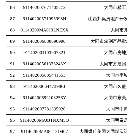
86
911402007671405272
大同市精工房
87
91140200571095998H
山西邦奥房地产开发有
88
91140200MA0JRLNEXX
大同市开江
89
911402006880690990
大同市农副产品批发
90
911402001103907321
大同市房地产
91
91140200561333243X
大同市方晨房地
92
911402005885441553
大同市平城文
93
91140200664473986J
大同市久盛房
94
91140200699103256Y
大同市东吴房
95
911402007781335920
大同市中鸿置
96
91140200MA0JTNXM5Q
大同明泰房地
97
91140200MA0GT2D407
大同煤矿集团大同煤炭运销