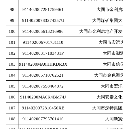
98
911402007281759461
大同市金利房地
99
91140200783274357U
大同煤矿集团大同
100
911402005613216996
大同市金利房地产开发有
101
911402006701731110
大同市宏运达房
102
91140200317183431P
大同市溯源商
103
91140200MA0HHKDR3X
大同市信亿达
104
91140200571076252T
大同市金色海天华
105
911402007598464072
大同市宏洋房
106
91140200MA0K4BM74J
大同安泰文化旅
107
9114020072816450XE
大同市深特集团房
108
911402007795761416
大同新宸煤