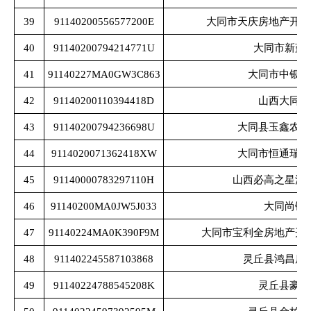
39
91140200556577200E
大同市天庆房地产开发
40
91140200794214771U
大同市新蓝
41
91140227MA0GW3C863
大同市中银纺
42
91140200110394418D
山西大同变
43
91140200794236698U
大同县玉鑫农牧
44
9114020071362418XW
大同市恒通瑞鑫
45
91140000783297110H
山西必高之星汽
46
91140200MA0JW5J033
大同尚镁
47
91140224MA0K390F9M
大同市宝利全房地产开
48
911402245587103868
灵丘县鸿昌房
49
91140224788545208K
灵丘县豪洋