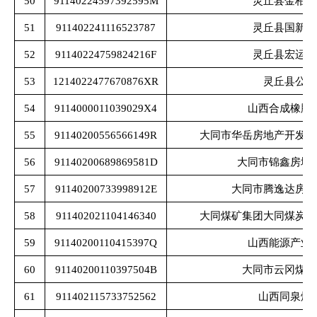
50
91140224597392595M
灵丘县金柏商
51
911402241116523787
灵丘县国新能
52
91140224759824216F
灵丘县宏运矿
53
1214022477670876XR
灵丘县公用
54
9114000011039029X4
山西合成橡胶
55
91140200556566149R
大同市华岳房地产开发有
56
91140200689869581D
大同市锦鑫房地
57
91140200733998912E
大同市腾逸达房地
58
911402021104146340
大同煤矿集团大同煤炭运
59
91140200110415397Q
山西能源产业
60
91140200110397504B
大同市云冈煤炭
61
911402115733752562
山西同泉煤