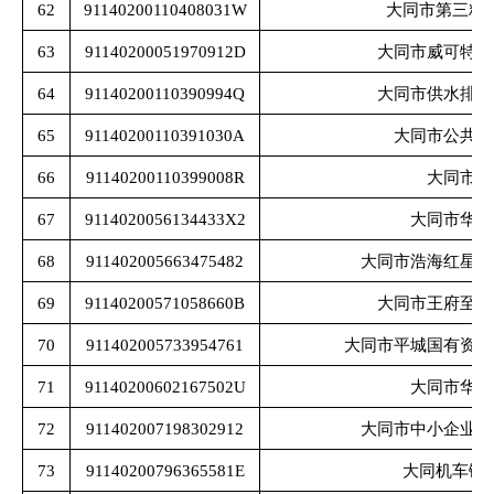
62
91140200110408031W
大同市第三粮
63
91140200051970912D
大同市威可特瑞
64
91140200110390994Q
大同市供水排水
65
91140200110391030A
大同市公共交
66
91140200110399008R
大同市煤
67
9114020056134433X2
大同市华林
68
911402005663475482
大同市浩海红星物
69
91140200571058660B
大同市王府至尊
70
911402005733954761
大同市平城国有资产
71
91140200602167502U
大同市华林
72
911402007198302912
大同市中小企业信
73
91140200796365581E
大同机车锻