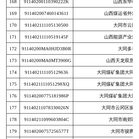
168
91140200110390222K
山西东华机
169
911402007460143611
山西煤运省外煤
170
911402111105130500
大同市云冈
171
91140211110519145F
山西能源产业集
172
91140200MA0HJD3B0R
大同多谷
173
91140200MA0MT3900G
山西天龙双意新
174
911402111105129636
大同煤矿集团大同煤
175
9114021111051298XQ
大同煤矿集团大同煤
176
91140200775181986P
大同煤矿集团大同
177
91140211078330026N
大同市云冈区振享
178
91140211099603804C
大同市南郊区
179
91140200757256577T
大同市骏腾铸