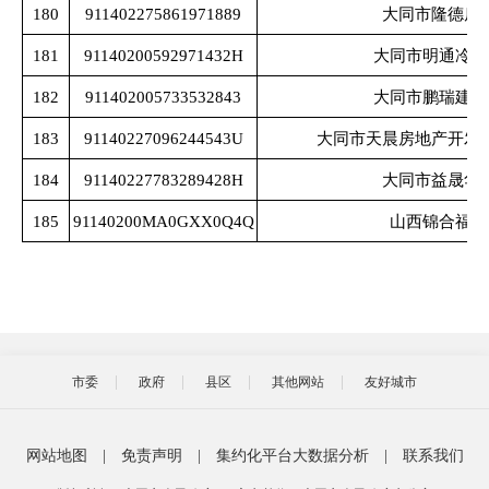
180
911402275861971889
大同市隆德房
181
91140200592971432H
大同市明通冷链
182
911402005733532843
大同市鹏瑞建设
183
91140227096244543U
大同市天晨房地产开发
184
91140227783289428H
大同市益晟华
185
91140200MA0GXX0Q4Q
山西锦合福煤
市委
政府
县区
其他网站
友好城市
网站地图
|
免责声明
|
集约化平台大数据分析
|
联系我们