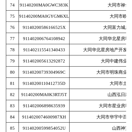
74
91140200MA0GWC383K
大同市禄合
75
91140200MA0GYGM6XL
大同市欧喆
76
91140200586166525X
大同富力城房
77
911402006764108942
大同华北星房地
78
911402115541340433
大同华北星房地产开发有
79
911402005613292872
大同中建伟业房
80
91140200739304969C
大同市明珠商业网
81
91140200110412735D
大同市土产
82
91140200MA0K3RTJ5T
山西泓日建
83
911402006898635939
大同市星业房地
84
9114020074600987XH
大同市华宇中百商
85
91140200599854052U
山西神寅