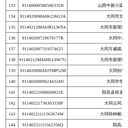
133
91140000588506335H
山西中新小梁沟
134
91140200MA0K236G3A
大同市文晟
135
91140212MA0JR1LWX4
大同市新荣区
136
91140200729679177R
大同中新
137
911402007319374625
大同方威煤炭
138
91140212MA0HLL8W7U
大同市新荣区
139
91140200MA0JTMP52M
大同钰锦
140
91140200096244324D
大同市华展
141
91140221696668921E
阳高县煜龙地
142
91140221736303338P
大同云冈水
143
91140221111563674W
大同特种耐火
144
91140221111562356Q
阳高县