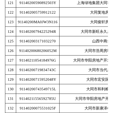
121
91140200590892503Y
上海绿地集团大同市
122
911402005759912122
大同复地房地
123
91140200MA0JW3N116
大同俊轩房地
124
91140200794225294R
大同市新旺永久房
125
911402003171032270
山西中商全
126
91140200680206052M
大同市浩周房地
127
91140211054184976G
大同市华阳房地产开发
128
91140200719834743C
大同市当代房
129
91140200715952048Y
大同市宏安国际
130
91140200743549715L
大同市和利粮油
131
91140211556592785U
大同市华阳房地产开发
132
91140200075531025F
大同市新康泽机