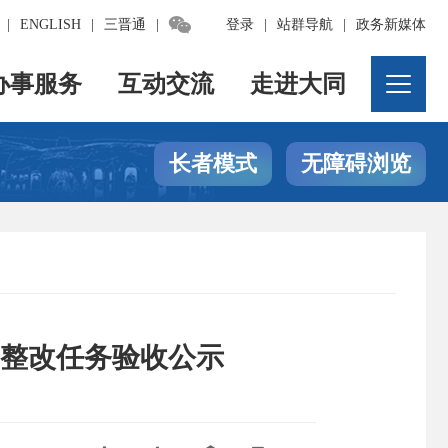

|
ENGLISH
|
三晋通
|
登录
|
站群导航
|
政务新媒体
办事服务
互动交流
走进大同
长者模式
无障碍浏览
）整改任务验收公示