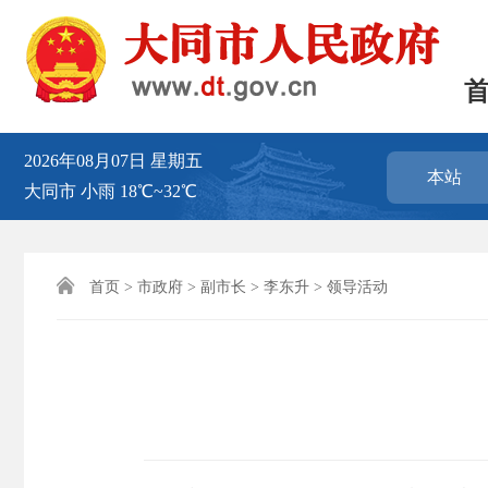
2026年08月07日
星期五
本站
大同市
小雨
18℃~32℃

首页
>
市政府
>
副市长
>
李东升
>
领导活动