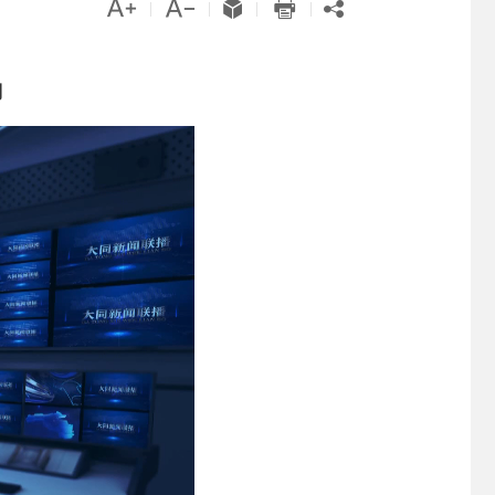





|
|
|
|
力