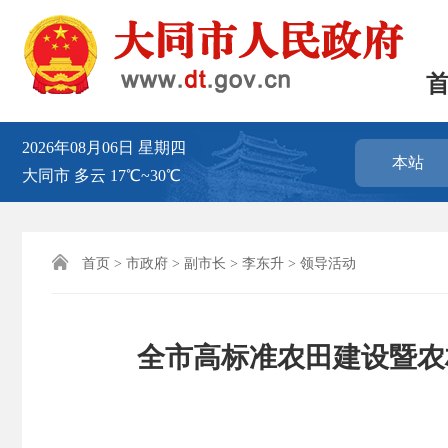
2026年08月06日
星期四
本站
大同市
多云
17℃~30℃

首页
>
市政府
>
副市长
>
李东升
>
领导活动
全市高标准农田建设暨农