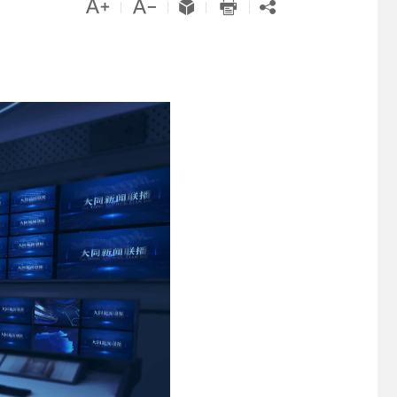





|
|
|
|