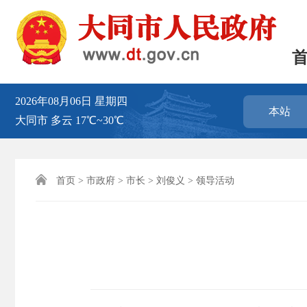
2026年08月06日
星期四
本站
大同市
多云
17℃~30℃

首页
>
市政府
>
市长
>
刘俊义
>
领导活动