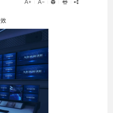





|
|
|
|
质效