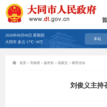
2026年08月06日
星期四
本站
大同市
多云
17℃~30℃

首页
>
市政府
>
副市长
>
高新文
>
领导活动
刘俊义主持