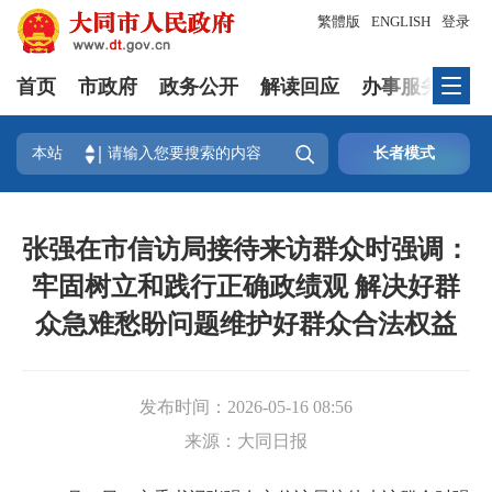
繁體版
ENGLISH
登录
首页
市政府
政务公开
解读回应
办事服务
互

本站
长者模式
张强在市信访局接待来访群众时强调：
牢固树立和践行正确政绩观 解决好群
众急难愁盼问题维护好群众合法权益
发布时间：
2026-05-16 08:56
来源：
大同日报