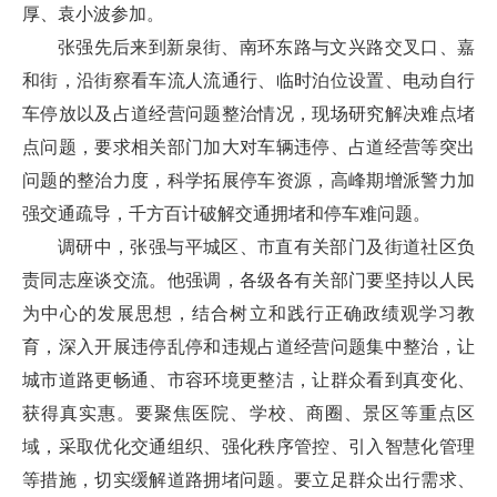
厚、袁小波参加。
张强先后来到新泉街、南环东路与文兴路交叉口、嘉
和街，沿街察看车流人流通行、临时泊位设置、电动自行
车停放以及占道经营问题整治情况，现场研究解决难点堵
点问题，要求相关部门加大对车辆违停、占道经营等突出
问题的整治力度，科学拓展停车资源，高峰期增派警力加
强交通疏导，千方百计破解交通拥堵和停车难问题。
调研中，张强与平城区、市直有关部门及街道社区负
责同志座谈交流。他强调，各级各有关部门要坚持以人民
为中心的发展思想，结合树立和践行正确政绩观学习教
育，深入开展违停乱停和违规占道经营问题集中整治，让
城市道路更畅通、市容环境更整洁，让群众看到真变化、
获得真实惠。要聚焦医院、学校、商圈、景区等重点区
域，采取优化交通组织、强化秩序管控、引入智慧化管理
等措施，切实缓解道路拥堵问题。要立足群众出行需求、