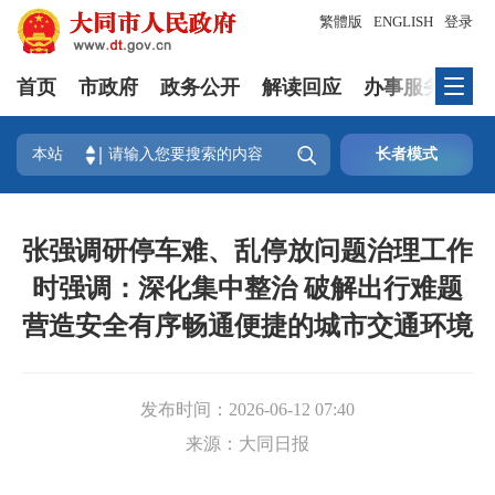
繁體版
ENGLISH
登录
首页
市政府
政务公开
解读回应
办事服务
互

本站
长者模式
张强调研停车难、乱停放问题治理工作
时强调：深化集中整治 破解出行难题
营造安全有序畅通便捷的城市交通环境
发布时间：
2026-06-12 07:40
来源：
大同日报