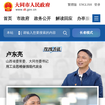
繁體版
ENGLISH
登录
首页
市政府
政务公开
解读回应
办事服务
互

本站
长者模式
卢东亮
山西省委常委、大同市委书记
用工业思维做强现代农业