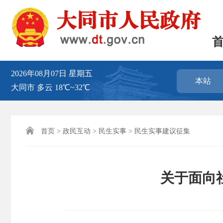
2026年08月07日
星期五
本站
大同市
多云
18℃~32℃

首页
>
政民互动
>
民生实事
>
民生实事建议征集
关于面向