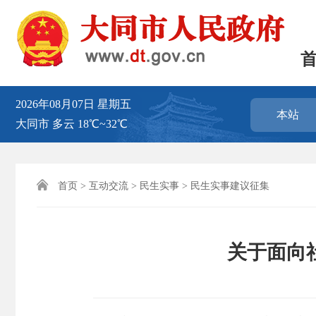
2026年08月07日
星期五
本站
大同市
多云
18℃~32℃

首页
>
互动交流
>
民生实事
>
民生实事建议征集
关于面向