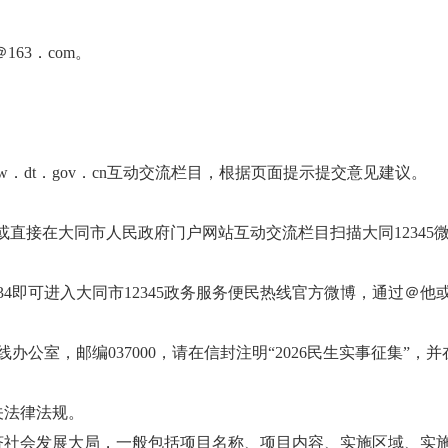
163．com。
ww．dt．gov．cn互动交流栏目，根据页面提示提交意见建议。
5”或直接在大同市人民政府门户网站互动交流栏目扫描大同1234
/3958676634即可进入大同市12345政务服务便民热线官方微博，通
办公室，邮编037000，请在信封注明“2026民生实事征集”
关法律法规。
济社会发展大局，一般包括项目名称、项目内容、实施区域、实