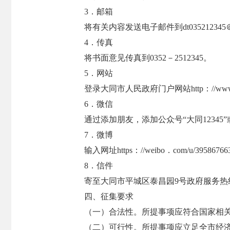
3．邮箱
将有关内容发送电子邮件到dt035212345＠
4．传真
将书面意见传真到0352－2512345。
5．网站
登录大同市人民政府门户网站http：//w
6．微信
通过添加朋友，添加公众号“大同1234
7．微博
输入网址https：//weibo．com/u
8．信件
寄至大同市平城区泰昌园9号政府服务热线
四、征集要求
（一）合法性。所提事项应符合国家相
（二）可行性。所提事项应立足全市经