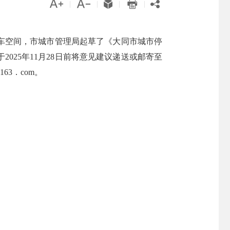





|
|
|
|
车空间，市城市管理局起草了《大同市城市停
25年11月28日前将意见建议递送或邮寄至
63．com。