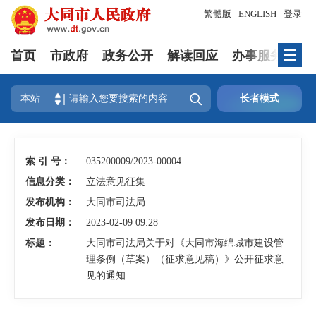
繁體版
ENGLISH
登录
首页
市政府
政务公开
解读回应
办事服务
互

本站
长者模式
索 引 号：
035200009/2023-00004
信息分类：
立法意见征集
发布机构：
大同市司法局
发布日期：
2023-02-09 09:28
标题：
大同市司法局关于对《大同市海绵城市建设管
理条例（草案）（征求意见稿）》公开征求意
见的通知