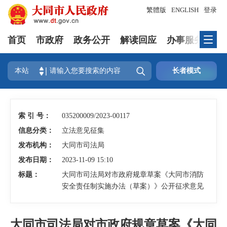
繁體版
ENGLISH
登录
首页
市政府
政务公开
解读回应
办事服务
互

本站
长者模式
索 引 号：
035200009/2023-00117
信息分类：
立法意见征集
发布机构：
大同市司法局
发布日期：
2023-11-09 15:10
标题：
大同市司法局对市政府规章草案《大同市消防
安全责任制实施办法（草案）》公开征求意见
大同市司法局对市政府规章草案《大同