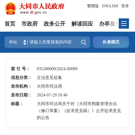
繁體版
ENGLISH
登录
首页
市政府
政务公开
解读回应
办事服务
互

本站
长者模式
索 引 号：
035200009/2024-00089
信息分类：
立法意见征集
发布机构：
大同市司法局
发布日期：
2024-07-29 10:46
标题：
大同市司法局关于对《大同市档案管理办法
（修订草案）（征求意见稿）》公开征求意见
的公告