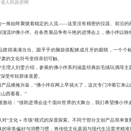
西省人民政府网
厅的一角始终聚拢着稳定的人流——这里没有精密的仪器、前沿的
创顶流IP佛小伴。在各类展品争奇斗艳的进博会上，佛小伴以
产品摆得满满当当。圆乎乎的脑袋搭配眯成月牙的眼睛，一个个
严肃的文化符号变得亲切可触。
IP主理人刘雯介绍，参展的佛小伴系列涵盖经典款毛绒玩偶等主
”深受年轻群体喜爱。
产品难掩兴奋，“佛小伴在网上早就火了，这次专门冲着它来山
山西看看。”
很激动：“借助进博会这个面向世界的大舞台，我们希望佛小伴
队对“文化＋市场”模式的深度探索。不同于部分文创产品简单复
体的审美偏好与消费习惯，将传统文化基因与现代生活需求精准对