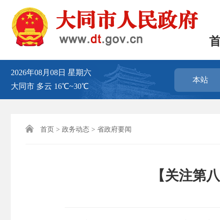
2026年08月08日
星期六
本站
大同市
多云
16℃~30℃

首页
>
政务动态
>
省政府要闻
【关注第八