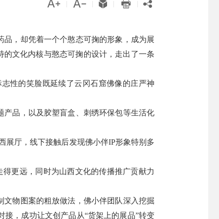





|
|
|
|
药品，却凭着一个个憨态可掬的形象，成为展
独特的文化内核与憨态可掬的设计，走出了一条
标志性的笑脸既延续了云冈石窟佛像的庄严神
题产品，以及胶塑盲盒、刺绣环保包等生活化
西展厅，线下接触后发现佛小伴IP形象特别多
走得更远，同时为山西文化的传播推广贡献力
制文物图案的粗放做法，佛小伴团队深入挖掘
接，成功让文创产品从“货架上的展品”转变