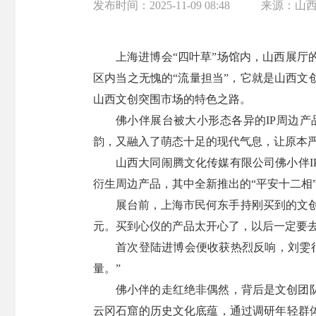
发布时间：
2025-11-09 08:48
来源：
山
上海进博会“四叶草”场馆内，山西展
区内当之无愧的“流量担当”，它就是山西文
山西文创突围市场的特色之路。
佛小伴展台被大小形态各异的IP周边
韵，又融入了萌态十足的现代气息，让原本
山西大同闹腾文化传媒有限公司佛小伴
衍生周边产品，其中全新推出的“平安十二相
展台前，上海市民何东手持刚买到的文创
元。买到心仪的产品太开心了，以后一定要去
首次登陆进博会便收获热烈反响，刘雯
量。”
佛小伴的走红绝非偶然，背后是文创团
云冈石窟的历史文化底蕴，通过调研年轻群