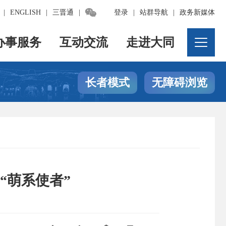

|
ENGLISH
|
三晋通
|
登录
|
站群导航
|
政务新媒体
办事服务
互动交流
走进大同
长者模式
无障碍浏览
“萌系使者”