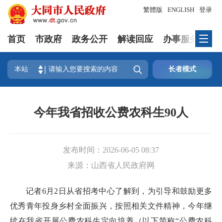
繁體版
ENGLISH
登录
首页
市政府
政务公开
解读回应
办事服务
互

本站
长者模式
今年我省招收公费农科生90人
发布时间：
2026-06-05 08:37
来源：
山西省人民政府网
记者6月2日从省招考中心了解到，为引导和鼓励更多
优秀青年投身乡村全面振兴，按照相关文件精神，今年继
续在我省开展公费农科生定向培养（以下简称“公费农科