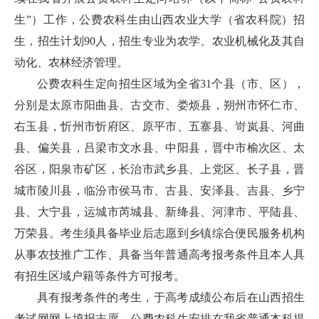
生”）工作，公费农科生由山西农业大学（省农科院）招
生，招生计划90人，招生专业为农学、农业机械化及其自
动化、农林经济管理。
公费农科生定向招生区域为全省31个县（市、区），
分别是太原市阳曲县、古交市、娄烦县，朔州市怀仁市、
右玉县，忻州市忻府区、原平市、五寨县、岢岚县、河曲
县、偏关县，吕梁市文水县、中阳县，晋中市榆次区、太
谷区，阳泉市矿区，长治市武乡县、上党区、长子县，晋
城市陵川县，临汾市侯马市、古县、安泽县、吉县、乡宁
县、大宁县，运城市芮城县、新绛县、河津市、平陆县、
万荣县。考生须具备毕业后志愿到乡镇综合便民服务机构
从事农技推广工作、具备当年普通高考报考条件且本人具
有招生区域户籍等条件方可报考。
具有报考条件的考生，于高考成绩公布后在山西招生
考试网网上填报志愿。公费农科生安排在我省普通本科提