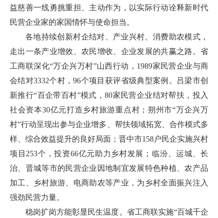
益慈善一线勇挑重担、主动作为，以实际行动诠释新时代
民营企业家的家国情怀与使命担当。
各地持续创新村企结对、产业兴村、消费助农模式，
走出一条产业增效、农民增收、企业发展的共赢之路。省
工商联深化“万企兴万村”山西行动，1989家民营企业与商
会结对3332个村，96个项目获评省级典型案例。吕梁市创
新推行“百企带百村”模式，80家民营企业结对帮扶，投入
社会资本30亿元打造乡村旅游重点村；朔州市“万企兴万
村”行动呈现出参与企业增多、帮扶领域拓宽、合作模式多
样、综合效益提升的良好局面；晋中市158户民企实施兴村
项目253个，投资66亿元助力乡村发展；临汾、运城、长
治、晋城等市的民营企业因地制宜发展特色种植、农产品
加工、乡村旅游、电商助农等产业，为乡村全面振兴注入
强劲民营力量。
稳岗扩岗方能彰显民生温度。省工商联实施“百城千企