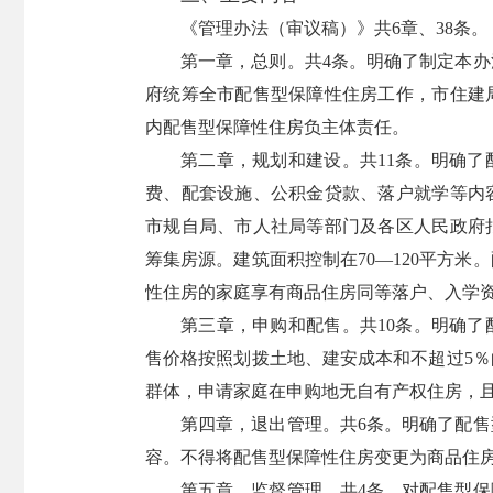
《管理办法（审议稿）》共6章、38条。
第一章，总则。共4条。明确了制定本
府统筹全市配售型保障性住房工作，市住建
内配售型保障性住房负主体责任。
第二章，规划和建设。共11条。明确
费、配套设施、公积金贷款、落户就学等内
市规自局、市人社局等部门及各区人民政府
筹集房源。建筑面积控制在70―120平方
性住房的家庭享有商品住房同等落户、入学
第三章，申购和配售。共10条。明确
售价格按照划拨土地、建安成本和不超过5
群体，申请家庭在申购地无自有产权住房，且
第四章，退出管理。共6条。明确了配
容。不得将配售型保障性住房变更为商品住
第五章，监督管理。共4条。对配售型