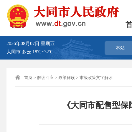
2026年08月07日
星期五
本站
大同市
多云
18℃~32℃

首页
>
解读回应
>
政策解读
>
市级政策文字解读
《大同市配售型保