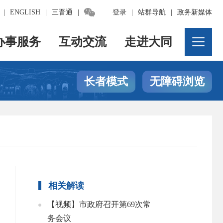

|
ENGLISH
|
三晋通
|
登录
|
站群导航
|
政务新媒体
办事服务
互动交流
走进大同
长者模式
无障碍浏览
相关解读
【视频】市政府召开第69次常
务会议