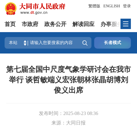
繁體版
ENGLISH
登录
首页
市政府
政务公开
解读回应
办事服务
互

本站
长者模式
第七届全国中尺度气象学研讨会在我市
举行 谈哲敏端义宏张朝林张晶胡博刘
俊义出席
发布时间：
2025-08-23 08:36
来源：
大同日报