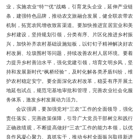
业，实施农业“特”“优”战略，引育龙头企业，延伸产业链
条，建强特色品牌，推动农文旅融合发展，健全联农带农
机制，拓宽农民增收致富渠道。要加快推进宜居宜业和美
乡村建设，坚持规划引领，分类有序、片区化推进乡村振
兴，加快补齐农村基础设施短板，以钉钉子精神解决好农
村改厕、垃圾围村等问题，持续改善农村人居环境。要着
力提升乡村善治水平，强化党建引领，培育文明乡风，坚
持和发展新时代“枫桥经验”，及时化解各类矛盾纠纷，维
护农村稳定安宁。要全面深化农村改革，稳妥有序开展土
地延包试点，规范宅基地审批和管理，完善农业社会化服
务体系，激发乡村发展动力活力。
会议强调，要加强党对“三农”工作的全面领导，强化
责任落实，完善政策保障，引导广大党员干部树立和践行
正确政绩观，不断提高做好“三农”工作的能力本领，以优
良作风凝心聚力、真抓实干，推动乡村全面振兴取得新进