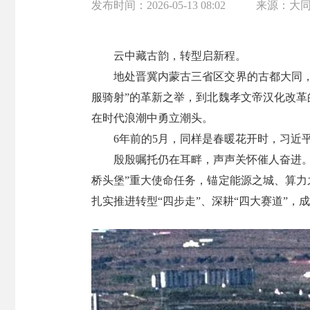
发布时间：
2026-05-13 08:02
来源：
大
云中藏古韵，转型启新程。
地处晋冀内蒙古三省区交界的古都大同，
服骑射”的革新之举，到北魏孝文帝汉化改革
在时代浪潮中勇立潮头。
6年前的5月，同样是春暖花开时，习近
殷殷嘱托仍在耳畔，声声关怀催人奋进
桥头堡”重大使命任务，锚定能源之城、算力
扎实推进转型“四步走”、深耕“四大赛道”，