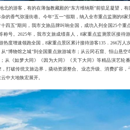
地北的游客，有的在薄伽教藏殿的“东方维纳斯”前驻足凝望，
的香气弥漫街巷。今年“五一”假期，纳入全市重点监测的8家景
十四五”期间，我市文旅品牌叫响全国，成功入列全国25个重
等称号。2025年，我市文旅成绩喜人，8家重点监测景区接待游
入境游热度增速领跑全国，8家重点景区累计接待游客135．266万人
”，从“博物馆之城”到全国重点旅游城市；从云冈石窟、恒山悬
；从《如梦大同》《因为大同》《天下大同》等精品演艺轮番
引擎，打破传统文旅边界，撬动资源整合、业态升级、消费扩容，
在云中大地恢宏展开。