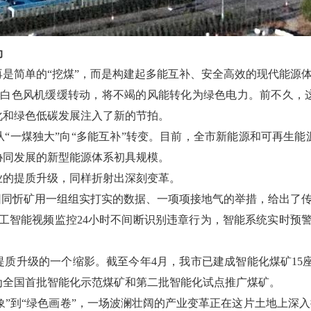
动
是简单的“挖煤”，而是构建起多能互补、安全高效的现代能源
座白色风机缓缓转动，将不竭的风能转化为绿色电力。前不久，
化和绿色低碳发展注入了新的节拍。
“一煤独大”向“多能互补”转变。目前，全市新能源和可再生能源
协同发展的新型能源体系初具规模。
业的提质升级，同样折射出深刻变革。
团同忻矿用一组组实打实的数据、一项项接地气的举措，给出了传
工智能视频监控24小时不间断识别违章行为，智能系统实时预
质升级的一个缩影。截至今年4月，我市已建成智能化煤矿15座，
列为全国首批智能化示范煤矿和第二批智能化试点推广煤矿。
印象”到“绿色画卷”，一场波澜壮阔的产业变革正在这片土地上深入