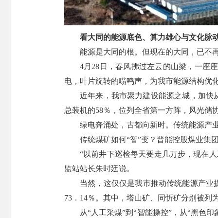
看大同的能源底色、算力雄心与文化脉
能源是大同的根。但现在的大同，已不再
4月28日，春风拂过左云的山梁，一座
电，叶片旋转的嗡鸣声，为我市能源结构优
近年来，我市聚力建设能源之城，加快从
总装机的58％，位列全省第一方阵，风光储
绿电奔涌处，古都向新时。传统能源产
传统煤矿如何“智”变？晋能控股煤业集
“以前井下巡检每天要走几万步，现在人
监站站长朱时廷说。
当然，这仅仅是我市推动传统能源产业提
73．14％。其中，塔山矿、同忻矿分别被
从“人工采煤”到“智能操控”，从“黑色