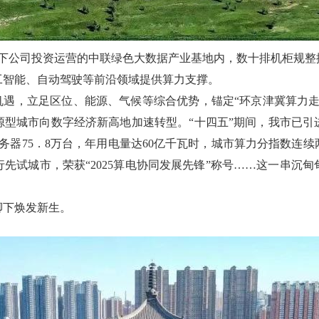
旗下公司投资运营的中联绿色大数据产业基地内，数十排机柜规
工智能、自动驾驶等前沿领域提供算力支撑。
机遇，立足区位、能源、气候等综合优势，锚定“环京津冀算力
源型城市向数字经济新高地加速转型。“十四五”期间，我市已引
服务器75．8万台，年用电量达60亿千瓦时，城市算力分指数连
先试城市，荣获“2025算电协同发展先锋”称号……这一串沉
脚下焕发新生。