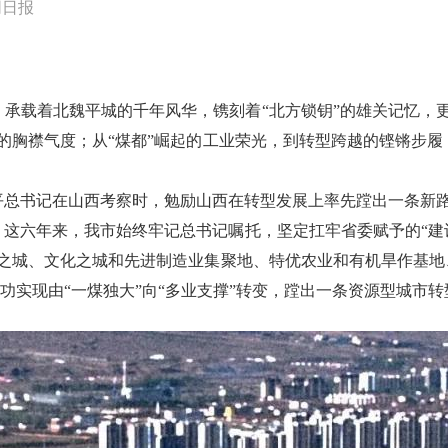
同日报
承载着北魏平城的千年风华，镌刻着“北方锁钥”的雄关记忆，
的胸襟气度；从“煤都”崛起的工业荣光，到转型跨越的铿锵步
平总书记在山西考察时，勉励山西在转型发展上率先蹚出一条新
。这六年来，我市始终牢记总书记嘱托，坚定扛牢省委赋予的“建
之城、文化之城和先进制造业集聚地、特优农业和有机旱作基地
成功实现由“一煤独大”向“多业支撑”转变，蹚出一条资源型城市