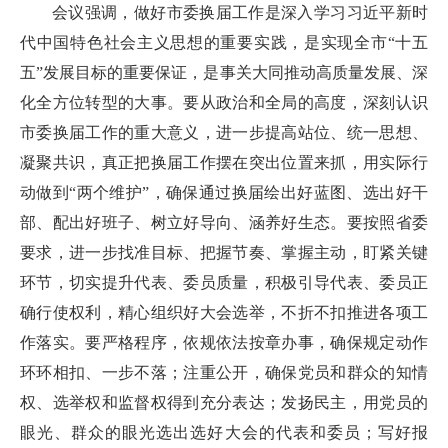
会议强调，做好市委换届工作是深入学习习近平新时
代中国特色社会主义思想的重要实践，是实现全市“十五
五”发展目标的重要保证，是事关大同推动高质量发展、深
化全方位转型的大事。要从政治和全局的高度，深刻认识
市委换届工作的重大意义，进一步提高站位、统一思想、
凝聚共识，真正把换届工作摆在突出位置来抓，用实际行
动做到“两个维护”，确保通过换届绘出好蓝图、选出好干
部、配出好班子、树立好导向、涵养好生态。要按照省委
要求，进一步找准目标、把握节奏、掌握主动，盯紧关键
环节，切实提升代表、委员质量，积极引导代表、委员正
确行使权利，精心组织好大会选举，不折不扣推进各项工
作落实。要严格程序，依规依法按章办事，确保规定动作
环环相扣、一步不落；注重公开，确保党员和群众的知情
权、选举权和监督权得到充分表达；发扬民主，用党员的
眼光、群众的眼光选出选好大会的代表和委员；写好报