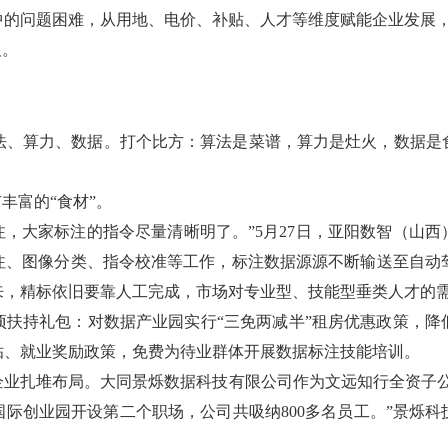
中的问题困难，从用地、电价、补贴、人才等维度赋能企业发展
及。
算法、算力、数据。打个比方：算法是菜谱，算力是灶火，数据是
丰富的“食材”。
标注，大家标注的指令尽量清晰明了。”5月27日，亚阳数智（山
注、图像分类、指令校准等工作，标注数据源源不断输送至自动驾
来，精标依旧要靠人工完成，市场对专业型、技能型垂类人才的
项扶持礼包：对数据产业园实行“三免两减半”租房优惠政策，降
贴、就业奖励政策，免费为待业群体开展数据标注技能培训。
业扎堆布局。大同景烁数据科技有限公司作为文远知行全资子公司
泾国际创业园开设第二个职场，公司共吸纳800多名员工。”景烁