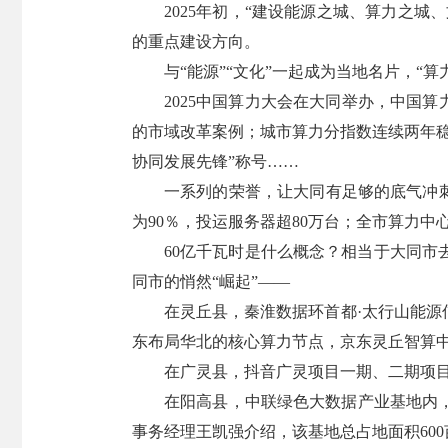
2025年初，“建设能源之城、算力之
的重点建设方向。
与“能源”“文化”一起成为当地名片，“
2025中国算力大会在大同举办，中国
的市域改革案例；城市算力分指数连续两年稳
协同发展先锋”称号……
一系列的荣誉，让大同有足够的底气冲刺
为90％，投运服务器超80万台；全市算力中
60亿千瓦时是什么概念？相当于大同市
同市的悄然“崛起”——
在灵丘县，秦淮数据环首都·太行山能源
东布局华北的核心算力节点，京东灵丘智算中
在广灵县，抖音广灵项目一期、二期项
在阳高县，中联绿色大数据产业基地内
事务经理王凯强介绍，该基地总占地面积600