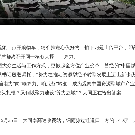
视频；点开购物车，精准推送心仪好物；拍下习题上传平台，即
背后都离不开同一核心支撑——算力。
塑大众生活与工作方式，更掀起全方位产业变革。曾经的“中国煤
总书记殷殷嘱托，“努力在推动资源型经济转型发展上迈出新步伐
输电力”向“输算力、输服务”转变，成为观察中国资源型城市产
头扎根？又何以聚力建设“算力之城”？大同正在给出答案……
—5月25日，大同南高速收费站，细雨掠过通道口上方的LED屏