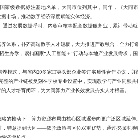
7个国家级数据标注基地名单，大同市位列其中，同年，《大同市数
数据市场，推动数字经济深度赋能实体经济。
，通过发展数据呼叫、内容审核等配套数据服务业，累计带动就
培养体系，补齐高端数字人才短板，大力推进产教融合，全力打
式招生办学，紧扣国家“人工智能＋”行动与本地产业发展需求，围绕
的培养模式，与省内20多家IT类头部企业签订实质性合作协议，
套完整的产业链被复刻在学校专业设置中，实现教学与产业同频共
善的人才培育闭环，为大同算力产业长效发展夯实人才根基。
家战略的推动下，算力资源布局由核心区域逐步向更广泛区域延伸
势时，特意提到大同——依托政策与区位双重优势，通过挖掘本
的经济增长点。