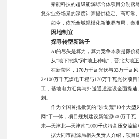
秦能科技的超级能源综合体项目分别落地
复杂业务场景的深度计算提供稳定、高可靠
如今，依托全域规模化新能源布局，秦
因地制宜
探寻转型新路子
AI的尽头是算力，算力竞争本质是廉价
从“地下挖煤”到“地上种电”，晋北大地
在新荣区，170万千瓦光伏与33万千
2×100万千瓦煤电工程与170万千瓦光伏
工，基地电力汇集与外送通道建设全面提速
刺。
作为全国首批批复的“沙戈荒”10个大
网”于一体，项目规划建设新能源600万千瓦
来—天津北—天津南”1000千伏特高压交流
据大同市能源局相关负责人介绍，项目建