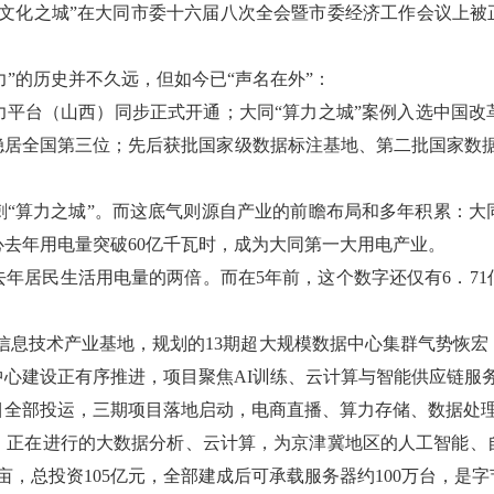
城、文化之城”在大同市委十六届八次全会暨市委经济工作会议上被
算力”的历史并不久远，但如今已“声名在外”：
算力平台（山西）同步正式开通；大同“算力之城”案例入选中国改
居全国第三位；先后获批国家级数据标注基地、第二批国家数据基
“算力之城”。而这底气则源自产业的前瞻布局和多年积累：大
心去年用电量突破60亿千瓦时，成为大同第一大用电产业。
去年居民生活用电量的两倍。而在5年前，这个数字还仅有6．7
信息技术产业基地，规划的13期超大规模数据中心集群气势恢
心建设正有序推进，项目聚焦AI训练、云计算与智能供应链服
目全部投运，三期项目落地启动，电商直播、算力存储、数据处
，正在进行的大数据分析、云计算，为京津冀地区的人工智能、
亩，总投资105亿元，全部建成后可承载服务器约100万台，是