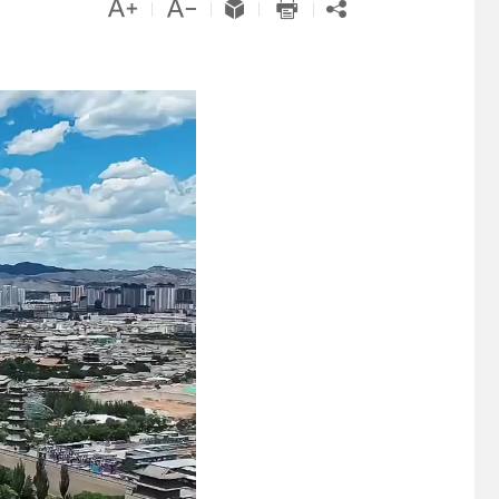





|
|
|
|