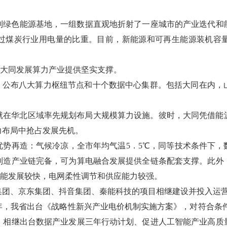
绿色能源基地，一组数据直观地折射了一座城市的产业迭代和能
超过煤炭行业用电量的比重。目前，新能源和可再生能源装机容量
，为大同发展算力产业提供坚实支撑。
工程，公布八大算力枢纽节点和十个数据中心集群。包括大同在内
业就在华北区域率先规划布局大规模算力设施。彼时，大同凭借
力布局中抢占发展先机。
势再造：气候冷凉，全市年均气温5．5℃，同等技术条件下，
制造产业链完备，可为算电融合发展提供全链条配套支撑。此外
，储能发展较快，电网柔性调节和供应能力较强。
集团、京东集团、抖音集团、秦能科技的项目相继建设并投入运
0年，我省出台《战略性新兴产业电价机制实施方案》，对符合条件
，相继出台数据产业发展三年行动计划、促进人工智能产业高质