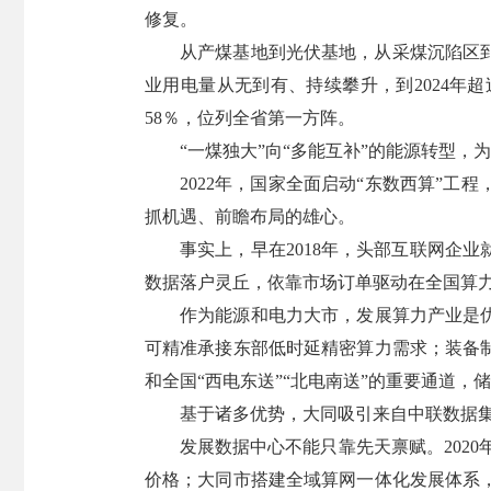
修复。
从产煤基地到光伏基地，从采煤沉陷区到
业用电量从无到有、持续攀升，到2024年
58％，位列全省第一方阵。
“一煤独大”向“多能互补”的能源转型
2022年，国家全面启动“东数西算”
抓机遇、前瞻布局的雄心。
事实上，早在2018年，头部互联网企
数据落户灵丘，依靠市场订单驱动在全国算
作为能源和电力大市，发展算力产业是优
可精准承接东部低时延精密算力需求；装备
和全国“西电东送”“北电南送”的重要通道
基于诸多优势，大同吸引来自中联数据
发展数据中心不能只靠先天禀赋。202
价格；大同市搭建全域算网一体化发展体系