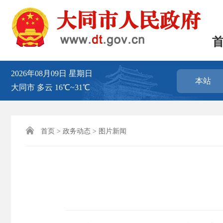
2026年08月09日
星期日
本站
大同市
多云
16℃~31℃

首页
>
政务动态
>
图片新闻