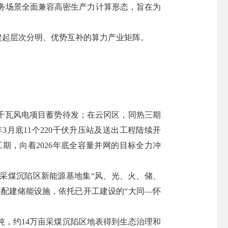
业务场景全面兼容高密生产力计算形态，旨在为
建起层次分明、优势互补的算力产业矩阵。
7万千瓦风电项目蓄势待发；在云冈区，同热三期
3月底11个220千伏升压站及送出工程陆续开
，向着2026年底全容量并网的目标全力冲
北采煤沉陷区新能源基地集“风、光、火、储、
统筹配建储能设施，依托已开工建设的“大同—怀
吨，约14万亩采煤沉陷区地表得到生态治理和