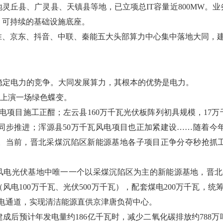
灵丘县、广灵县、天镇县等地，已立项总IT容量近800MW。
、可持续的基础设施底座。
淮、京东、抖音、中联、秦能五大头部算力中心集中落地大同，
稳定电力的竞争。大同发展算力，其根本的优势是电力。
正上演一场绿色蝶变。
瓦风电项目施工正酣；左云县160万千瓦光伏板阵列初具规模，1
项目同步推进；浑源县50万千瓦风电项目也正加紧建设……随着今年
。当前，晋北采煤沉陷区新能源基地各子项目正争分夺秒抢抓工期
型风电光伏基地中唯一一个以采煤沉陷区为主的新能源基地，晋
（风电100万千瓦、光伏500万千瓦），配套煤电200万千瓦，
输电通道，实现清洁能源直供京津唐负荷中心。
成后预计年发电量约186亿千瓦时，减少二氧化碳排放约788万