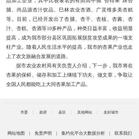
品加工企业，其中比较著名的有阳高中驰“杏得果”牌杏
脯、尚品源杏汁饮品、巳林农业杏酒、广灵维多美杏糕
等。目前，已经开发出了杏脯、杏干、杏核、杏酱、杏
汁、杏糕、杏酒等10多种产品，种类日益丰富，收益明显
提高，成为我市部分县区巩固拓展脱贫攻坚成果的一项支
柱产业。随着人民生活水平的提高，我市的杏果产业也走
上了农文旅融合发展的道路。
据市农业农村局有关负责人介绍，下一步，我市将在
杏果的保鲜、储存和加工上继续下功夫、做文章，争取让
全国人民都能吃上大同杏果加工产品。
市委
政府
县区
其他网站
友好城市
网站地图
|
免责声明
|
集约化平台大数据分析
|
联系我们