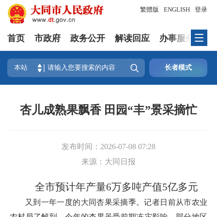
繁體版
ENGLISH
登录
首页
市政府
政务公开
解读回应
办事服务
互

本站
长者模式
杏儿成熟果飘香 田园“丰”景采摘忙
发布时间：
2026-07-08 07:28
来源：
大同日报
全市预计年产量6万多吨产值5亿多元
又到一年一度的大同杏果采摘季。记者日前从市农业
农村局了解到，今年的杏果虽受前期冻灾影响，部分地区