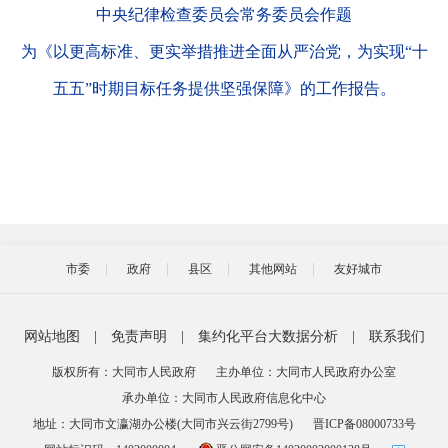
中央纪律检查委员会常务委员会作题
为《以更高标准、更实举措推进全面从严治党，为实现“十
五五”时期目标任务提供坚强保障》的工作报告。
市委
政府
县区
其他网站
友好城市
网站地图
|
免责声明
|
集约化平台大数据分析
|
联系我们
版权所有：大同市人民政府
主办单位：大同市人民政府办公室
承办单位：大同市人民政府信息化中心
地址：大同市文瀛湖办公楼(大同市兴云街2799号)
晋ICP备08000733号