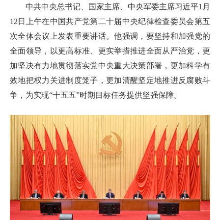
中共中央总书记、国家主席、中央军委主席习近平1月
12日上午在中国共产党第二十届中央纪律检查委员会第五
次全体会议上发表重要讲话。他强调，要坚持和加强党的
全面领导，以更高标准、更实举措推进全面从严治党，更
加坚决有力地贯彻落实党中央重大决策部署，更加科学有
效地把权力关进制度笼子，更加清醒坚定地推进反腐败斗
争，为实现“十五五”时期目标任务提供坚强保障。