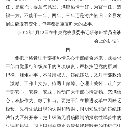
任，是重托，要意气风发、满腔热情干好，为官一任、造
福一方。不能干一年、两年、三年还是涛声依旧，全县发
展面貌没有变化，每年都是重复昨天的故事。
（2015年1月12日在中央党校县委书记研修班学员座谈
会上的讲话）
四
要把严格管理干部和热情关心干部结合起来，既要求
干部自觉履行组织赋予的各项职责，严格按照党的原则、
纪律、规矩办事，不滥用权力、违纪违法，又对干部政治
上激励、工作上支持、待遇上保障、心理上关怀，让广大
干部安心、安身、安业，推动广大干部心情舒畅、充满信
心，积极作为、敢于担当。要把干部在推进改革中因缺乏
经验、先行先试出现的失误和错误，同明知故犯的违纪违
法行为区分开来；把上级尚无明确限制的探索性试验中的
失误和错误，同上级明令禁止后依然我行我素的违纪违法