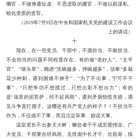
懒官，不做推诿扯皮、不思进取的庸官，不做以权谋私、
蜕化变质的贪官。
（2019年7月9日在中央和国家机关党的建设工作会议
上的讲话）
十
现在，在一些党员、干部中，不愿担当、不敢担当、
不会担当的问题不同程度存在。有的做“老好人”、“太平
官”、“墙头草”，顾虑“洗碗越多，摔碗越多”，信奉“多栽
花少种刺，遇到困难不伸手”，“为了不出事，宁可不干
事”，“只想争功不想揽过，只想出彩不想出力”；有的
是“庙里的泥菩萨，经不起风雨”，遇到矛盾惊慌失措，遇
见斗争直打摆子。这哪还有共产党人的样子？！不担当不
作为，不仅成不了事，而且注定坏事、贻误大事。
温室里长不出参天大树，懈怠者干不成宏图伟业。广
大党员、干部要在经风雨、见世面中长才干、壮筋骨，练