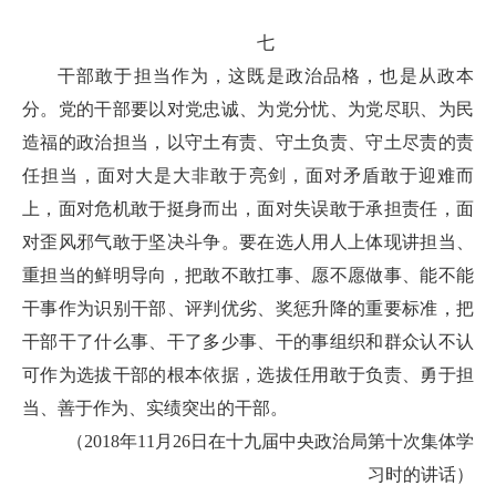
七
干部敢于担当作为，这既是政治品格，也是从政本
分。党的干部要以对党忠诚、为党分忧、为党尽职、为民
造福的政治担当，以守土有责、守土负责、守土尽责的责
任担当，面对大是大非敢于亮剑，面对矛盾敢于迎难而
上，面对危机敢于挺身而出，面对失误敢于承担责任，面
对歪风邪气敢于坚决斗争。要在选人用人上体现讲担当、
重担当的鲜明导向，把敢不敢扛事、愿不愿做事、能不能
干事作为识别干部、评判优劣、奖惩升降的重要标准，把
干部干了什么事、干了多少事、干的事组织和群众认不认
可作为选拔干部的根本依据，选拔任用敢于负责、勇于担
当、善于作为、实绩突出的干部。
（2018年11月26日在十九届中央政治局第十次集体学
习时的讲话）