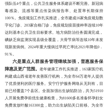
强队伍4个重点，公共卫生服务体系建设不断完善。新冠病
毒感染、流感等重点传染病报告率、处置率长期保持
100％。免疫规划工作扎实推进，全市建成16家免疫规划数
字化门诊、203家合格门诊，免疫规划疫苗接种率连续10年
达到基本公共卫生目标要求。地方病防治任务圆满完成，
碘缺乏病监测实现县级全覆盖，大骨节病等连续10年未发
现新发病例。2024年重大慢病过早死亡率比2021年降低0．
91％。
六是重点人群服务管理继续加强，普惠服务保
障惠及更广范围。
老年健康工作扎实推进，163家医疗机
构建成山西省老年友善医疗机构，为全市64万老年人提供
了优质便利的医疗服务。安宁疗护服务网络从无到有，目
前已经覆盖7个县区。全面加强出生缺陷防治，共为51910
人开展免费孕前优生健康检查，为81600多名准备怀孕妇女
免费发放叶酸163300盒，助力出生缺陷关口前移。为全市