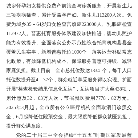
城乡怀孕妇女提供免费产前筛查与诊断服务，开展新生儿
三项疾病筛查，累计受益孕产妇、新生儿113200人次。免
费为城乡35－64岁妇女检查宫颈癌223000人、乳腺癌检查
112972人。普惠托育服务体系建设加快推进，婴幼儿照护
能力有效提升。全面落实公办示范性综合托育机构县县全
覆盖民生实事，新增普惠托位1090个，落实运营补贴常态
化政策，有效降低机构成本、保障服务普惠可持续、减轻
家庭负担。截止目前，全市总托位数达13341个，每千人口
托位数提升至4．37个，群众就近享受服务得以实现。扩面
开展“检查检验结果信息化互认”，互认项目扩大至438项，
累计惠及32．63万人次，节省就医费用7778．82万元。
2025年3月起，全市所有公立医疗机构全面取消门诊预交
金，6月起降低住院预交金，最大限度降低群众就医负担，
提升群众满意度。
党的二十届三中全会描绘“十五五”时期国家发展蓝