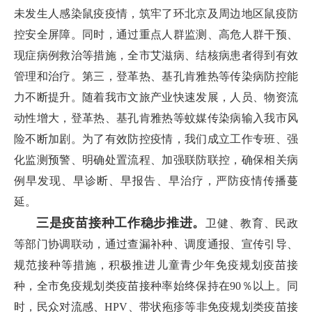
未发生人感染鼠疫疫情，筑牢了环北京及周边地区鼠疫防
控安全屏障。同时，通过重点人群监测、高危人群干预、
现症病例救治等措施，全市艾滋病、结核病患者得到有效
管理和治疗。第三，登革热、基孔肯雅热等传染病防控能
力不断提升。随着我市文旅产业快速发展，人员、物资流
动性增大，登革热、基孔肯雅热等蚊媒传染病输入我市风
险不断加剧。为了有效防控疫情，我们成立工作专班、强
化监测预警、明确处置流程、加强联防联控，确保相关病
例早发现、早诊断、早报告、早治疗，严防疫情传播蔓
延。
三是疫苗接种工作稳步推进。
卫健、教育、民政
等部门协调联动，通过查漏补种、调度通报、宣传引导、
规范接种等措施，积极推进儿童青少年免疫规划疫苗接
种，全市免疫规划类疫苗接种率始终保持在90％以上。同
时，民众对流感、HPV、带状疱疹等非免疫规划类疫苗接