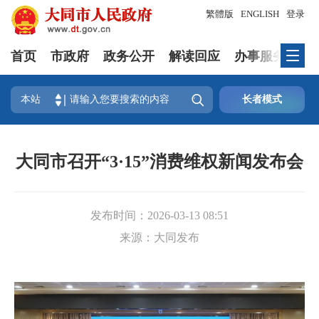
繁體版
ENGLISH
登录
首页
市政府
政务公开
解读回应
办事服务
互

本站
长者模式
大同市召开“3·15”消费维权新闻发布会
发布时间：
2026-03-13 08:51
来源：
大同发布