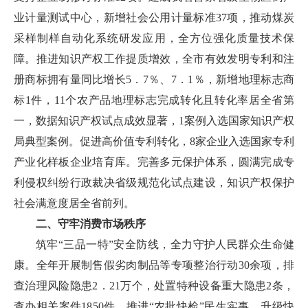
业计量测试中心，新增社会公用计量标准37项，推动煤炭
采样制样自动化系统研发应用，全方位强化质量技术保
障。推进知识产权工作提质增效，全市有效发明专利和注
册商标拥有量同比增长5．7％、7．1％，新增地理标志商
标1件，11个农产品地理标志完成转化且转化率居全省第
一，数据知识产权试点成效显著，1案例入选国家知识产权
局典型案例。促进高价值专利转化，8家企业入选国家专利
产业化样板企业培育库。完善多元保护体系，圆满完成专
利侵权纠纷行政裁决省级规范化试点建设，知识产权保护
社会满意度居全省前列。
二、守牢消费市场秩序
筑牢“三品一特”安全防线，全力守护人民群众生命健
康。全年开展制售假劣肉制品等专项整治行动30余项，排
查治理风险隐患2．21万个，处置特种设备重大隐患2条，
查办相关案件1850件。推进“农批快检”民生实事，升级快