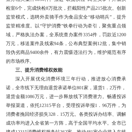
检室6个，完成快检8万批次，拦截阳性产品215批次。创新
监管模式，选聘外卖骑手作为食品安全“移动哨兵”，提升
监管精准度。以“守护消费”铁拳行动为牵引，聚焦重点领
域，严格执法办案，全系统查办案件3354件，罚款近1200
万元，移送案件及线索94条，公布典型案例12批，集中销
毁伪劣商品9400余件，有力震慑违法行为，维护规范有序
的市场秩序。
三、提升消费维权效能
深入开展优化消费环境三年行动，推进放心消费承
诺，全市线下无理由退货承诺单位801家，退货1．2万件，
退货金额1086万元，进一步释放线下消费潜力。畅通投诉
举报渠道，依托12315平台，受理投诉举报1．96万件，为
消费者挽回经济损失328．15万元。各类投诉办结率、调解
成功率均进入全省第一方阵，高于全国平均水平。全市已
建成12315消费维权服务站362家，推动481家企业接入在线