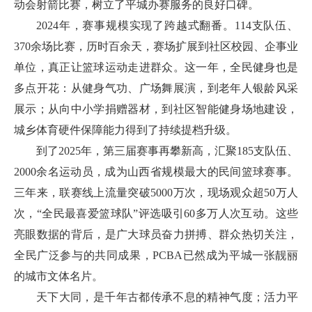
动会射箭比赛，树立了平城办赛服务的良好口碑。
2024年，赛事规模实现了跨越式翻番。114支队伍、
370余场比赛，历时百余天，赛场扩展到社区校园、企事业
单位，真正让篮球运动走进群众。这一年，全民健身也是
多点开花：从健身气功、广场舞展演，到老年人银龄风采
展示；从向中小学捐赠器材，到社区智能健身场地建设，
城乡体育硬件保障能力得到了持续提档升级。
到了2025年，第三届赛事再攀新高，汇聚185支队伍、
2000余名运动员，成为山西省规模最大的民间篮球赛事。
三年来，联赛线上流量突破5000万次，现场观众超50万人
次，“全民最喜爱篮球队”评选吸引60多万人次互动。这些
亮眼数据的背后，是广大球员奋力拼搏、群众热切关注，
全民广泛参与的共同成果，PCBA已然成为平城一张靓丽
的城市文体名片。
天下大同，是千年古都传承不息的精神气度；活力平