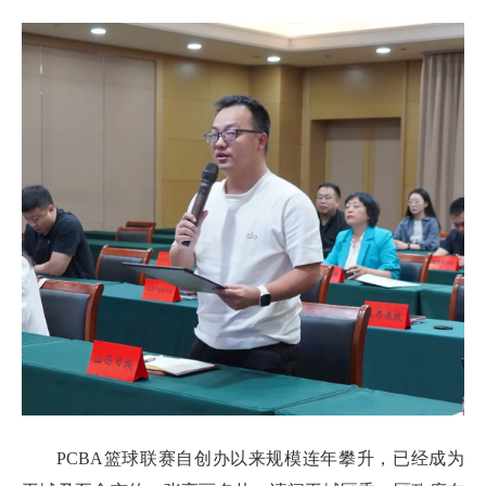
PCBA篮球联赛自创办以来规模连年攀升，已经成为