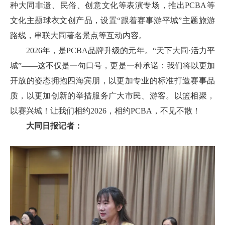
种大同非遗、民俗、创意文化等表演专场，推出PCBA等
文化主题球衣文创产品，设置“跟着赛事游平城”主题旅游
路线，串联大同著名景点等互动内容。
2026年，是PCBA品牌升级的元年。“天下大同·活力平
城”——这不仅是一句口号，更是一种承诺：我们将以更加
开放的姿态拥抱四海宾朋，以更加专业的标准打造赛事品
质，以更加创新的举措服务广大市民、游客。以篮相聚，
以赛兴城！让我们相约2026，相约PCBA，不见不散！
大同日报记者：