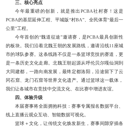
三、核心亮点
今年最重磅的创新，就是推出PCBA社村赛！这是
PCBA的基层延伸工程、平城版“村BA”、全民体育“最后一
公里”工程。
今年首创的“魏道征途”邀请赛，是PCBA最具创新性
的板块。我们沿着北魏王朝的发展路线，邀请沿线11座城
市的球队参赛。这条线路不仅是一条篮球竞技的赛道，更
是一条历史文化走廊。北魏王朝起源从呼伦贝尔嘎仙洞到
大同建都，一路向南发展，最终定都洛阳，沿途留下了云
冈石窟、龙门石窟等世界文化遗产。通过篮球这一载体，
我们让各城市在竞技中交流文化、在比赛中增进友谊。
四、体验升级
本届赛事将全面拥抱科技：赛事专属报名数据平台、
线上直播云观众互动、智能数据可视化。
篮球＋文化，让传统文化焕发新生，赛事间隙穿插各