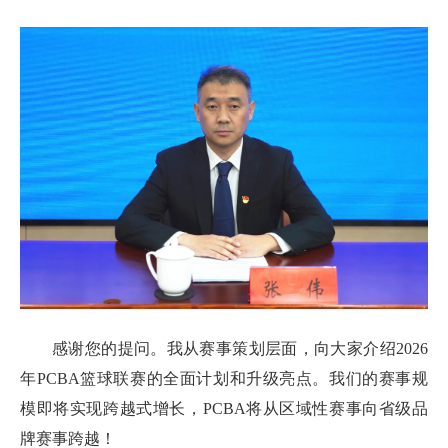
感谢您的提问。我从赛事策划层面，向大家介绍2026
年PCBA篮球联赛的全面计划和升级亮点。我们的赛事规
模即将实现跨越式增长，PCBA将从区域性赛事向省级品
牌赛事跨越！