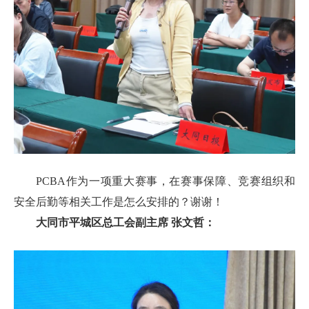
PCBA作为一项重大赛事，在赛事保障、竞赛组织和
安全后勤等相关工作是怎么安排的？谢谢！
大同市平城区总工会副主席 张文哲：