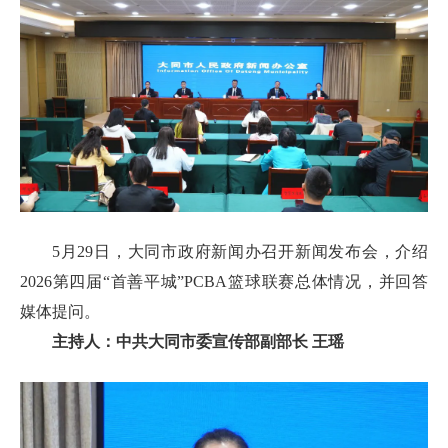
5月29日，大同市政府新闻办召开新闻发布会，介绍
2026第四届“首善平城”PCBA篮球联赛总体情况，并回答
媒体提问。
主持人：中共大同市委宣传部副部长 王瑶