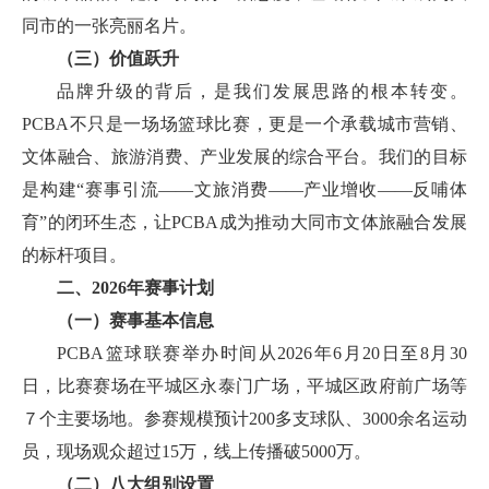
同市的一张亮丽名片。
（三）价值跃升
品牌升级的背后，是我们发展思路的根本转变。
PCBA不只是一场场篮球比赛，更是一个承载城市营销、
文体融合、旅游消费、产业发展的综合平台。我们的目标
是构建“赛事引流——文旅消费——产业增收——反哺体
育”的闭环生态，让PCBA成为推动大同市文体旅融合发展
的标杆项目。
二、2026年赛事计划
（一）赛事基本信息
PCBA篮球联赛举办时间从2026年6月20日至8月30
日，比赛赛场在平城区永泰门广场，平城区政府前广场等
７个主要场地。参赛规模预计200多支球队、3000余名运动
员，现场观众超过15万，线上传播破5000万。
（二）八大组别设置