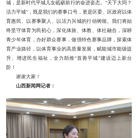
城，是新时代平城儿女砥砺前行的奋进姿态。“天下大同？
活力平城”，既是我们的赛事口号，更是区委、区政府以体
育惠民、以赛事聚人、以活力兴城的行动纲领。我们将始
终坚守体育为民初心，深化体旅、体教、体社融合，深耕
青少年体育，办好群众赛事，做强特色赛事品牌，探索体
育产业路径，以体育事业的高质量发展，赋能城市能级提
升、增进民生福祉，全力助推“首善平城”建设迈上新台
阶！
谢谢大家！
山西新闻网记者：