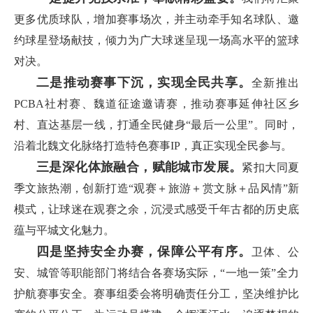
更多优质球队，增加赛事场次，并主动牵手知名球队、邀
约球星登场献技，倾力为广大球迷呈现一场高水平的篮球
对决。
二是推动赛事下沉，实现全民共享。
全新推出
PCBA社村赛、魏道征途邀请赛，推动赛事延伸社区乡
村、直达基层一线，打通全民健身“最后一公里”。同时，
沿着北魏文化脉络打造特色赛事IP，真正实现全民参与。
三是深化体旅融合，赋能城市发展。
紧扣大同夏
季文旅热潮，创新打造“观赛＋旅游＋赏文脉＋品风情”新
模式，让球迷在观赛之余，沉浸式感受千年古都的历史底
蕴与平城文化魅力。
四是坚持安全办赛，保障公平有序。
卫体、公
安、城管等职能部门将结合各赛场实际，“一地一策”全力
护航赛事安全。赛事组委会将明确责任分工，坚决维护比