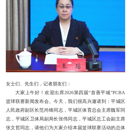
女士们、先生们，记者朋友们：
大家上午好！欢迎出席2026第四届“首善平城”PCBA
篮球联赛新闻发布会。今天，我们很高兴邀请到：平城区
人民政府副区长范尚锋同志，平城区体育总会主席魏军同
志，平城区卫体局副局长张伟同志，平城区总工会副主席
张文哲同志，请他们为大家介绍本届篮球联赛活动的总体