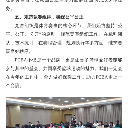
务。
五、规范竞赛组织，确保公平公正
竞赛组织是体育赛事的核心环节。我们始终坚持“公
平、公正、公开”的原则，规范竞赛组织工作。在裁判团
队，技术统计，在赛程管理，规则执行等多方面，维护赛
事良好秩序。
PCBA不仅是一个品牌，更是让更多篮球爱好者能够
参与其中的盛会、共同享受篮球运动的魅力。我们一定会
在今年的工作中，全力做好保障工作，助力PCBA更上一
个台阶。