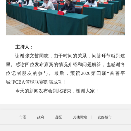
主持人：
谢谢张文哲同志，由于时间的关系，问答环节就到这
里。感谢四位发布嘉宾的情况介绍和问题解答，也感谢各
位记者朋友的参与。最后，预祝2026第四届“首善平
城”PCBA篮球联赛圆满成功！
今天的新闻发布会到此结束，谢谢大家！
市委
政府
县区
其他网站
友好城市