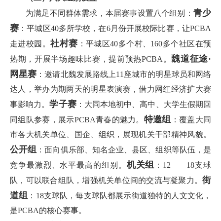
青少
为满足不同群体需求，本届赛事设置八个组别：
赛
：平城区40多所学校，在6月份开展校际比赛，让PCBA
社村赛
走进校园。
：平城区40多个村、160多个社区在预
魏道征途·
热期，开展半场趣味比赛，提前预热PCBA。
网星赛
：邀请北魏发展路线上11座城市的明星球员和网络
达人，举办为期两天的明星表演赛，借力网红经济扩大赛
学子赛
事影响力。
：大同本地初中、高中、大学生假期回
特邀组
同组队参赛，展示PCBA青春的魅力。
：覆盖大同
市各大机关单位、国企、组织，展现机关干部精神风貌。
公开组
：面向俱乐部、知名企业、县区、组织等队伍，是
机关组
竞争最激烈、水平最高的组别。
：12——18支球
街
队，可以联合组队，增强机关单位间的交流与凝聚力。
道组
：18支球队，每支球队都展示街道独特的人文文化，
是PCBA的核心赛事。