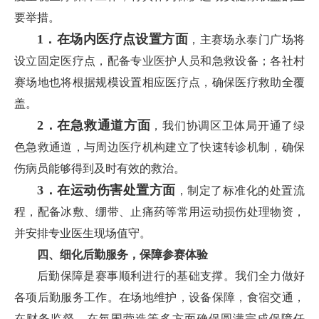
要举措。
1．在场内医疗点设置方面
，主赛场永泰门广场将
设立固定医疗点，配备专业医护人员和急救设备；各社村
赛场地也将根据规模设置相应医疗点，确保医疗救助全覆
盖。
2．在急救通道方面
，我们协调区卫体局开通了绿
色急救通道，与周边医疗机构建立了快速转诊机制，确保
伤病员能够得到及时有效的救治。
3．在运动伤害处置方面
，制定了标准化的处置流
程，配备冰敷、绷带、止痛药等常用运动损伤处理物资，
并安排专业医生现场值守。
四、细化后勤服务，保障参赛体验
后勤保障是赛事顺利进行的基础支撑。我们全力做好
各项后勤服务工作。在场地维护，设备保障，食宿交通，
在财务监督，在氛围营造等多方面确保圆满完成保障任