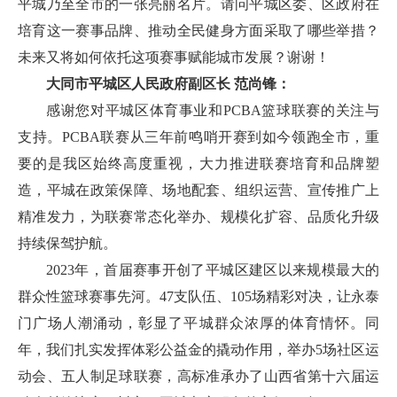
平城乃至全市的一张亮丽名片。请问平城区委、区政府在
培育这一赛事品牌、推动全民健身方面采取了哪些举措？
未来又将如何依托这项赛事赋能城市发展？谢谢！
大同市平城区人民政府副区长 范尚锋：
感谢您对平城区体育事业和PCBA篮球联赛的关注与
支持。PCBA联赛从三年前鸣哨开赛到如今领跑全市，重
要的是我区始终高度重视，大力推进联赛培育和品牌塑
造，平城在政策保障、场地配套、组织运营、宣传推广上
精准发力，为联赛常态化举办、规模化扩容、品质化升级
持续保驾护航。
2023年，首届赛事开创了平城区建区以来规模最大的
群众性篮球赛事先河。47支队伍、105场精彩对决，让永泰
门广场人潮涌动，彰显了平城群众浓厚的体育情怀。同
年，我们扎实发挥体彩公益金的撬动作用，举办5场社区运
动会、五人制足球联赛，高标准承办了山西省第十六届运